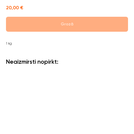
20,00
€
Grozā
1 kg
Neaizmirsti nopirkt: