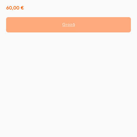
60,00
€
Grozā