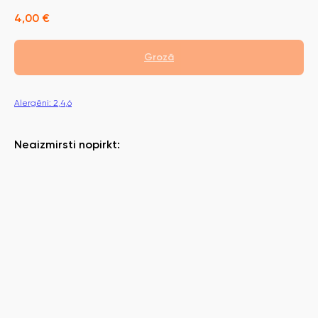
4,00
€
Grozā
Alergēni: 2,4,6
Neaizmirsti nopirkt: