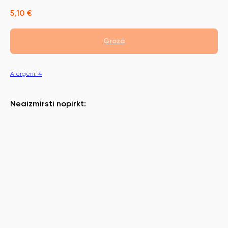
5,10
€
Grozā
Alergēni: 4
Neaizmirsti nopirkt: