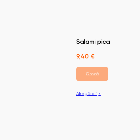
Salami pica
9,40
€
Grozā
Alergēni: 1,7